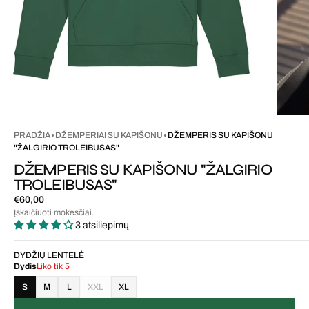
PRADŽIA
DŽEMPERIAI SU KAPIŠONU
DŽEMPERIS SU KAPIŠONU
"ŽALGIRIO TROLEIBUSAS"
DŽEMPERIS SU KAPIŠONU "ŽALGIRIO
TROLEIBUSAS"
Įprasta
€60,00
kaina
Įskaičiuoti mokesčiai.
3 atsiliepimų
DYDŽIŲ LENTELĖ
Dydis
Liko tik 5
S
M
L
XXL
XL
VARIANTAS
IŠPARDUOTAS