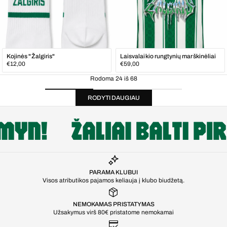
Kojinės "Žalgiris"
Laisvalaikio rungtynių marškinėliai
Įprasta
Įprasta
€12,00
€59,00
kaina
kaina
Rodoma 24 iš 68
RODYTI DAUGIAU
PARAMA KLUBUI
Visos atributikos pajamos keliauja į klubo biudžetą.
NEMOKAMAS PRISTATYMAS
Užsakymus virš 80€ pristatome nemokamai