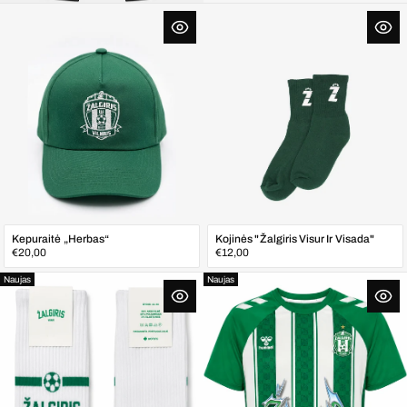
Kepuraitė „Herbas“
Kojinės "Žalgiris Visur Ir Visada"
Įprasta
Įprasta
€20,00
€12,00
kaina
kaina
Naujas
Naujas