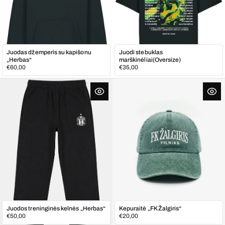
Juodas džemperis su kapišonu
Juodi stebuklas
„Herbas“
marškinėliai(Oversize)
Įprasta
Įprasta
€60,00
€35,00
kaina
kaina
Juodos treninginės kelnės „Herbas“
Kepuraitė „FK Žalgiris“
Įprasta
Įprasta
€50,00
€20,00
kaina
kaina