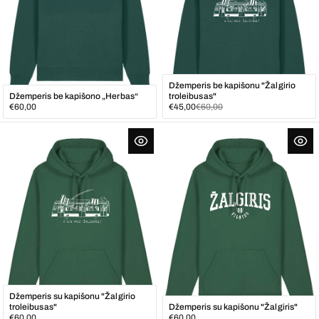
Džemperis be kapišonu "Žalgirio
Džemperis be kapišono „Herbas“
troleibusas"
Įprasta
Išpardavimo
Įprasta
€60,00
€45,00
€60,00
kaina
kaina
kaina
Džemperis su kapišonu "Žalgirio
troleibusas"
Džemperis su kapišonu "Žalgiris"
Įprasta
Įprasta
€60,00
€60,00