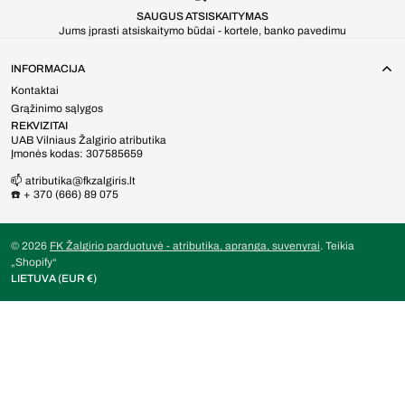
SAUGUS ATSISKAITYMAS
Jums įprasti atsiskaitymo būdai - kortele, banko pavedimu
INFORMACIJA
Kontaktai
Grąžinimo sąlygos
REKVIZITAI
UAB Vilniaus Žalgirio atributika
Įmonės kodas: 307585659
📫 atributika@fkzalgiris.lt
☎️ + 370 (666) 89 075
© 2026
FK Žalgirio parduotuvė - atributika, apranga, suvenyrai
.
Teikia
„Shopify“
LIETUVA (EUR €)