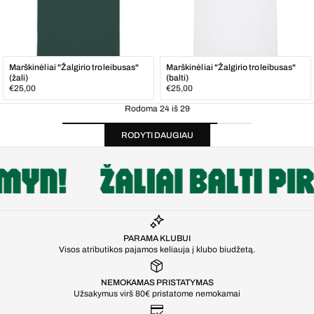
Marškinėliai "Žalgirio troleibusas"
Marškinėliai "Žalgirio troleibusas"
(žali)
(balti)
Įprasta
Įprasta
€25,00
€25,00
kaina
kaina
Rodoma 24 iš 29
RODYTI DAUGIAU
PARAMA KLUBUI
Visos atributikos pajamos keliauja į klubo biudžetą.
NEMOKAMAS PRISTATYMAS
Užsakymus virš 80€ pristatome nemokamai