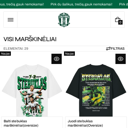
Praleisti
alikus, trečią gauk nemokamai!
Pirk du šalikus, trečią gauk nemokamai!
Pir
turinį
0
0
E
L
K
VISI MARŠKINĖLIAI
E
O
M
ELEMENTAI: 29
FILTRAS
L
E
Naujas
Naujas
N
E
T
K
A
C
I
I
J
A
:
Balti stebuklas
Juodi stebuklas
marškinėliai(oversize)
marškinėliai(Oversize)