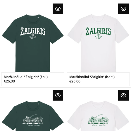
Marškinėliai "Žalgiris" (žali)
Marškinėliai "Žalgiris" (balti)
Įprasta
Įprasta
€25,00
€25,00
kaina
kaina