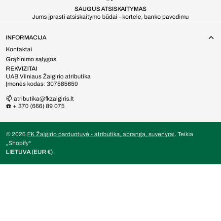
SAUGUS ATSISKAITYMAS
Jums įprasti atsiskaitymo būdai - kortele, banko pavedimu
INFORMACIJA
Kontaktai
Grąžinimo sąlygos
REKVIZITAI
UAB Vilniaus Žalgirio atributika
Įmonės kodas: 307585659
📫 atributika@fkzalgiris.lt
☎️ + 370 (666) 89 075
© 2026
FK Žalgirio parduotuvė - atributika, apranga, suvenyrai
.
Teikia
„Shopify“
LIETUVA (EUR €)