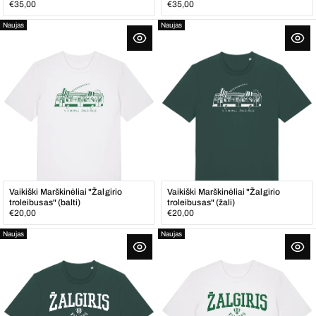
Įprasta
Įprasta
€35,00
€35,00
kaina
kaina
Naujas
Naujas
Vaikiški Marškinėliai "Žalgirio
Vaikiški Marškinėliai "Žalgirio
troleibusas" (balti)
troleibusas" (žali)
Įprasta
Įprasta
€20,00
€20,00
kaina
kaina
Naujas
Naujas