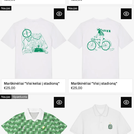
kaina
kaina
Naujas
Naujas
Marškinėliai "Visi keliai į stadioną"
Marškinėliai "Visi į stadioną"
Įprasta
Įprasta
€25,00
€25,00
kaina
kaina
Naujas
Išparduota