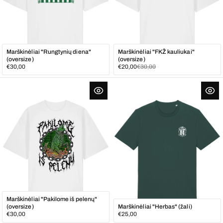
Marškinėliai "Rungtynių diena"
Marškinėliai "FKŽ kauliukai"
(oversize)
(oversize)
Įprasta
Išpardavimo
Įprasta
€30,00
€20,00
€30,00
kaina
kaina
kaina
Marškinėliai "Pakilome iš pelenų"
(oversize)
Marškinėliai "Herbas" (žali)
Įprasta
Įprasta
€30,00
€25,00
kaina
kaina