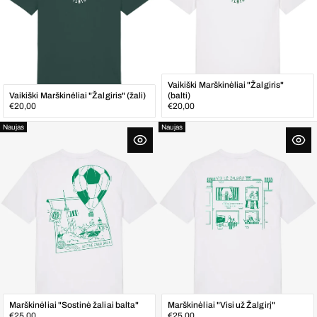
Vaikiški Marškinėliai "Žalgiris"
Vaikiški Marškinėliai "Žalgiris" (žali)
(balti)
Įprasta
Įprasta
€20,00
€20,00
kaina
kaina
Naujas
Naujas
Marškinėliai "Sostinė žaliai balta"
Marškinėliai "Visi už Žalgirį"
Įprasta
Įprasta
€25,00
€25,00