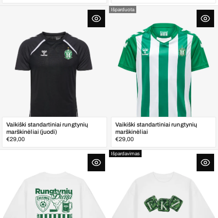
kaina
kaina
Išparduota
Vaikiški standartiniai rungtynių
Vaikiški standartiniai rungtynių
marškinėliai (juodi)
marškinėliai
Įprasta
Įprasta
€29,00
€29,00
kaina
kaina
Išpardavimas