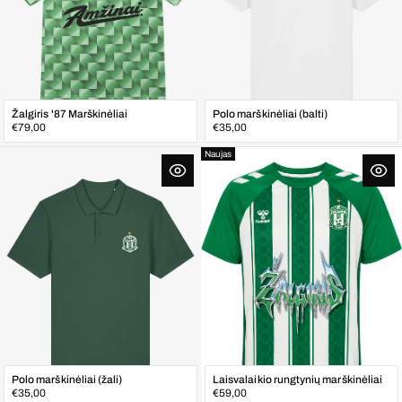
Žalgiris '87 Marškinėliai
Polo marškinėliai (balti)
Įprasta
Įprasta
€79,00
€35,00
kaina
kaina
Naujas
Polo marškinėliai (žali)
Laisvalaikio rungtynių marškinėliai
Įprasta
Įprasta
€35,00
€59,00